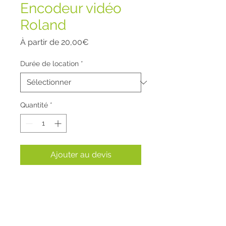
Encodeur vidéo
Roland
Prix
À partir de
20,00€
promotionnel
Durée de location
*
Quantité
*
Ajouter au devis
HDMI vers USB 3.0 pour les
diffusions en direct à l'aide d'un
mélangeur A/V de la gamme V
Roland