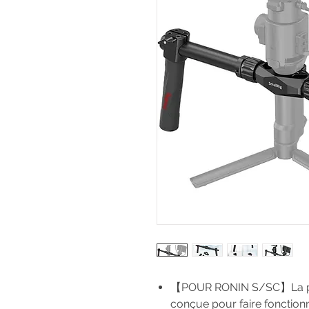
【POUR RONIN S/SC】La po
conçue pour faire fonction