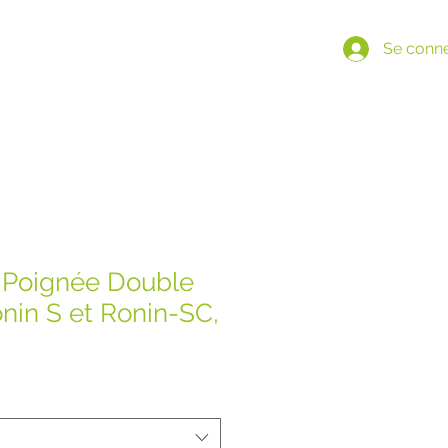
Se conn
Poignée Double
nin S et Ronin-SC,
Prix
€
promotionnel