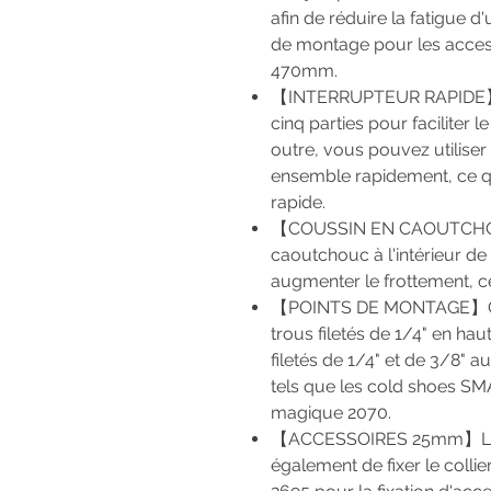
afin de réduire la fatigue d
de montage pour les acces
470mm.
【INTERRUPTEUR RAPIDE】L
cinq parties pour faciliter le
outre, vous pouvez utiliser l
ensemble rapidement, ce q
rapide.
【COUSSIN EN CAOUTCHO
caoutchouc à l'intérieur de
augmenter le frottement, ce
【POINTS DE MONTAGE】Ch
trous filetés de 1/4" en h
filetés de 1/4" et de 3/8" a
tels que les cold shoes S
magique 2070.
【ACCESSOIRES 25mm】Le 
également de fixer le coll