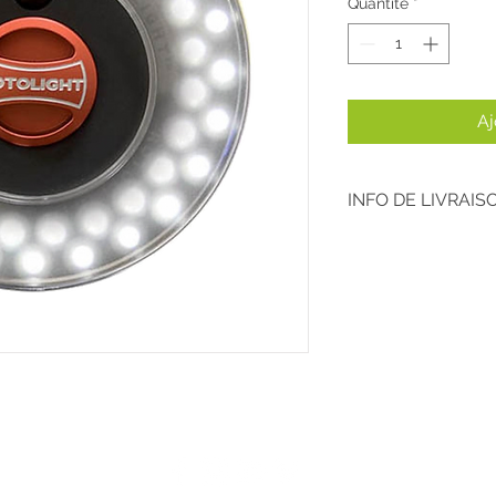
Quantité
*
Aj
INFO DE LIVRAIS
Retrait du matériel 
magasin situé à Ange
Pour des locations l
le vendredi, pour une
Une caution vous se
après vérification du
Installation sur pla