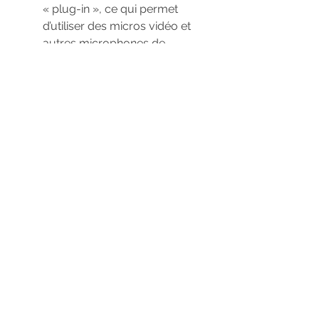
« plug-in », ce qui permet
d’utiliser des micros vidéo et
autres microphones de
niveau de sortie élevé.
Enregistrement à une
fréquence d’échantillonnage
de 44,1/48/96 kHz,
résolution numérique 16/24
bits, PCM linéaire (format
WAV). En plus de
l’enregistrement stéréo
ordinaire, il est possible
d’enregistrer simultanément
quatre canaux.
Entrée « Camera »,
permettant d’enregistrer le
son témoin provenant de
l’appareil photo numérique.
Décodage MS commutable,