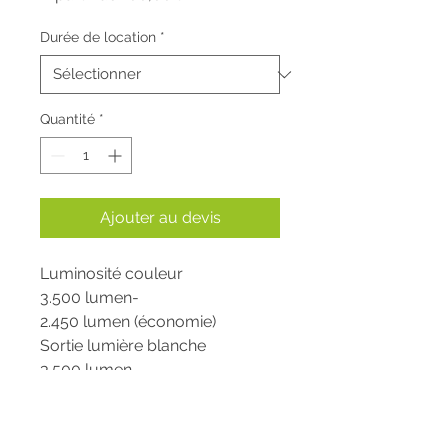
promotionnel
Durée de location
*
Quantité
*
Ajouter au devis
Luminosité couleur
3.500 lumen-
2.450 lumen (économie)
Sortie lumière blanche
3.500 lumen -
2.450 lumen (économie)
Résolution
XGA