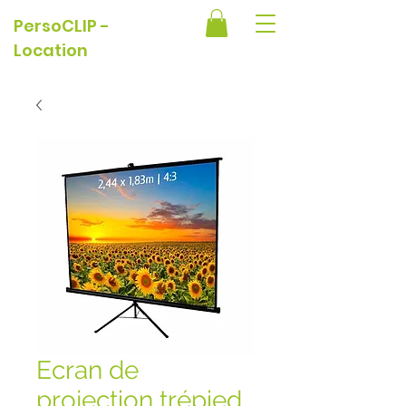
PersoCLIP -
Location
Ecran de
projection trépied