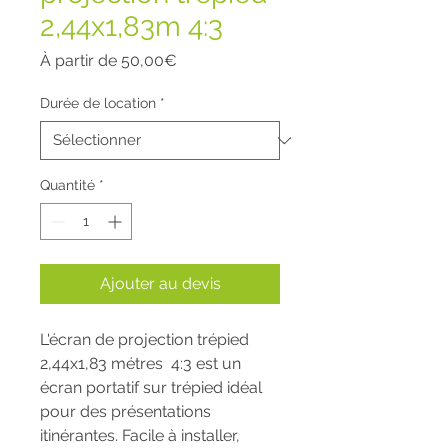
2,44x1,83m 4:3
Prix
À partir de
50,00€
promotionnel
Durée de location
*
Quantité
*
Ajouter au devis
L'écran de projection trépied
2,44x1,83 métres 4:3 est un
écran portatif sur trépied idéal
pour des présentations
itinérantes. Facile à installer,