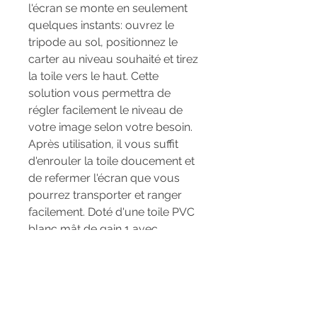
l'écran se monte en seulement
quelques instants: ouvrez le
tripode au sol, positionnez le
carter au niveau souhaité et tirez
la toile vers le haut. Cette
solution vous permettra de
régler facilement le niveau de
votre image selon votre besoin.
Après utilisation, il vous suffit
d'enrouler la toile doucement et
de refermer l'écran que vous
pourrez transporter et ranger
facilement. Doté d'une toile PVC
blanc mât de gain 1 avec
bordure noire et dos opaque
pour le meilleur rendu d'image,
il s'adaptera à tous les
environnements, et vous
procurera à vous ainsi qu'à